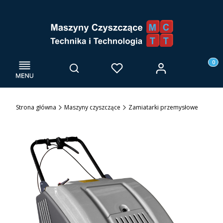
Menu
Otwórz wyszukiwarkę
Produk
Zaloguj się
Szukaj
Ulubione
Kosz
Strona główna
Maszyny czyszczące
Zamiatarki przemysłowe