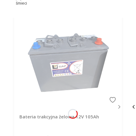
śmieci
Bateria trakcyjna żelowa 12V 105Ah