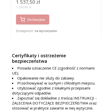
1 537,50 zł
Cena
Cena
1 250,00 zł
Do koszyka
Dostępność:
na wyczerpaniu
Certyfikaty i ostrzeżenie
bezpieczeństwa
Posiada oznaczenie CE (zgodność z normami
UE).
Opakowanie nie służy do zabawy.
Przechowywać w suchym i chłodnym miejscu.
Utylizować zgodnie z lokalnymi przepisami
dotyczącymi odpadów.
Zapoznać się dokładnie z treścią INSTRUKCJI -
ZALECENIA DOTYCZĄCE BEZPIECZEŃSTWA oraz
stosować w praktyce zawarte w niej wytyczne.