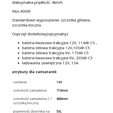
Maksymalna prędkość: 4km/h
Moc:400W
Standardowe wyposażenie: szczotka główna,
szczotka boczna.
Osprzęt dodatkowy(opcjonalny):
bateria kwasowa trakcyjna 12V, 114Ah C5 ,
bateria żelowa trakcyjna 12V,105Ah C5
bateria żelowa trakcyjna 6V, 175Ah C5
bateria kwasowa trakcyjna 6V, 205Ah C5
ładowarka zewnętrzna 12V, 13A
atrybuty dla zamiatarek
zasilanie
12V
szerokość zamiatania
710mm
szerokość zamiatania z 1
880mm
szczotką boczną
pojemność zbiornika na
55L