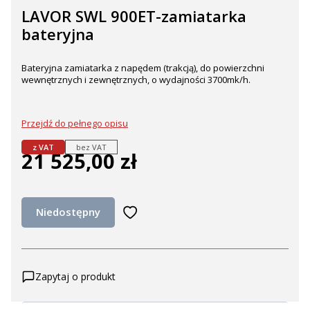
LAVOR SWL 900ET-zamiatarka
bateryjna
Bateryjna zamiatarka z napędem (trakcją), do powierzchni
wewnętrznych i zewnętrznych, o wydajności 3700mk/h.
Przejdź do pełnego opisu
z VAT
bez VAT
21 525,00 zł
Cena
Niedostępny
Zapytaj o produkt