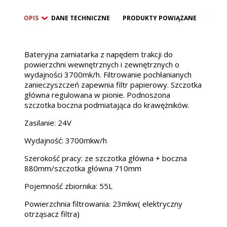
OPIS
DANE TECHNICZNE
PRODUKTY POWIĄZANE
BEZP
Bateryjna zamiatarka z napędem trakcji do
powierzchni wewnętrznych i zewnętrznych o
wydajności 3700mk/h. Filtrowanie pochłanianych
zanieczyszczeń zapewnia filtr papierowy. Szczotka
główna regulowana w pionie. Podnoszona
szczotka boczna podmiatająca do krawężników.
Zasilanie: 24V
Wydajność: 3700mkw/h
Szerokość pracy: ze szczotka główna + boczna
880mm/szczotka główna 710mm
Pojemność zbiornika: 55L
Powierzchnia filtrowania: 23mkw( elektryczny
otrząsacz filtra)