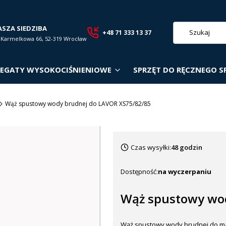
ASZA SIEDZIBA
+48 71 333 13 37
. Karmelkowa 66, 52-319 Wrocław
EGATY WYSOKOCIŚNIENIOWE
SPRZĘT DO RĘCZNEGO S
Wąż spustowy wody brudnej do LAVOR XS75/82/85
Czas wysyłki:
48 godzin
Dostępność:
na wyczerpaniu
Wąż spustowy wod
Wąż spustowy wody brudnej do m