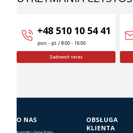
+48 510 10 54 41
pon. - pt. / 8:00 - 16:00
Zadzwoń teraz
Linki w stopce
O NAS
OBSŁUGA
KLIENTA
Kontakt i dane firmy