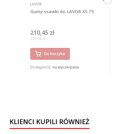
PRODUCENT
LAVOR
Gumy ssawki do LAVOR XS 75
210,45 zł
Cena
Cena
171,10 zł
Do koszyka
Dostępność:
na wyczerpaniu
KLIENCI KUPILI RÓWNIEŻ