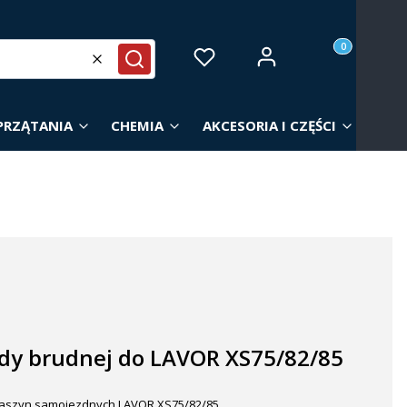
Produkty w ko
Zaloguj się
Ulubione
Koszyk
Wyczyść
Szukaj
PRZĄTANIA
CHEMIA
AKCESORIA I CZĘŚCI
y brudnej do LAVOR XS75/82/85
aszyn samojezdnych LAVOR XS75/82/85