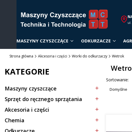
N
ul
MASZYNY CZYSZCZĄCE
ODKURZACZE
AGR
Strona główna
Akcesoria i części
Worki do odkurzaczy
Wetrok
Wetro
KATEGORIE
Lista p
Sortowanie:
Maszyny czyszczące
Domyślne
Kategoria - Maszyny czyszczące
Sprzęt do ręcznego sprzątania
Kategoria - Sprzęt do ręcznego sprzątania
Akcesoria i części
Kategoria - Akcesoria i części
Chemia
Kategoria - Chemia
Odkurzacze