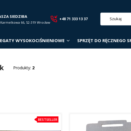
ASZA SIEDZIBA
+48 71 333 13 37
. Karmelkowa 66, 52-319 Wrocław
EGATY WYSOKOCIŚNIENIOWE
SPRZĘT DO RĘCZNEGO S
k
Produkty:
2
roduktów
BESTSELLER