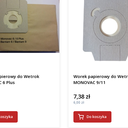
pierowy do Wetrok
Worek papierowy do Wet
6 Plus
MONOVAC 9/11
7,38 zł
Cena
Cena
6,00 zł
koszyka
Do koszyka