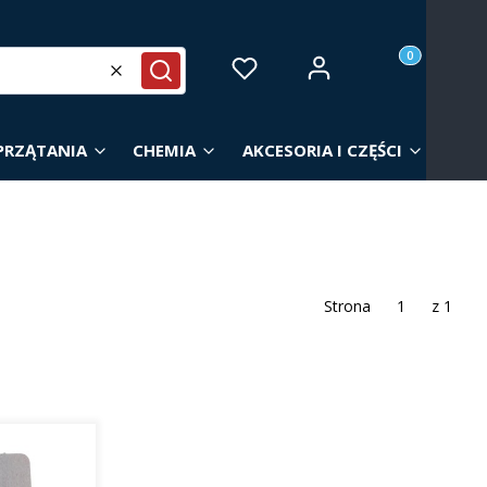
Produkty w ko
Zaloguj się
Ulubione
Koszyk
Wyczyść
Szukaj
PRZĄTANIA
CHEMIA
AKCESORIA I CZĘŚCI
Strona
z 1