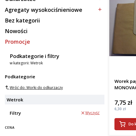
Kategoria - Odkurzacze
Agregaty wysokociśnieniowe
Kategoria - Agregaty wysokociśnieniowe
Bez kategorii
Kategoria - Bez kategorii
Nowości
Promocje
Podkategorie i filtry
w kategorii: Wetrok
Podkategorie
Worek pa
MONOVAC 
Wróć do: Worki do odkurzaczy
Wetrok
7,75 zł
Cena
Cena
6,30 zł
Filtry
Wyczyść
Do 
CENA