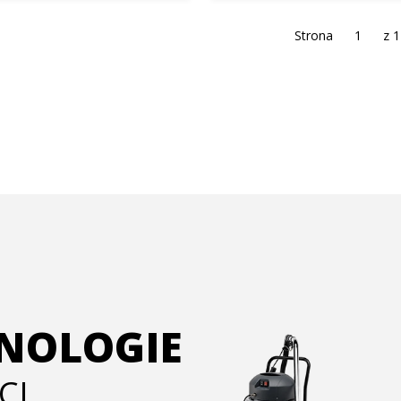
Strona
z 1
HNOLOGIE
CI