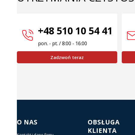
+48 510 10 54 41
pon. - pt. / 8:00 - 16:00
Zadzwoń teraz
Linki w stopce
O NAS
OBSŁUGA
KLIENTA
Kontakt i dane firmy