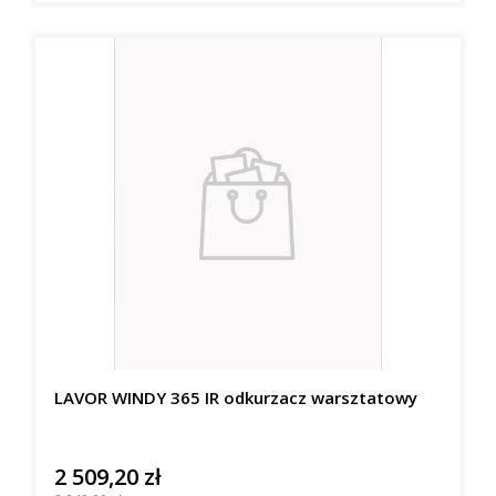
LAVOR WINDY 365 IR odkurzacz warsztatowy
2 509,20 zł
Cena