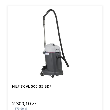
NILFISK VL 500-35 BDF
2 300,10 zł
Cena
Cena
1 870,00 zł