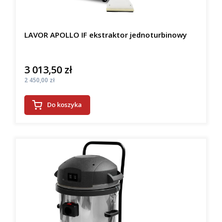
LAVOR APOLLO IF ekstraktor jednoturbinowy
3 013,50 zł
Cena
Cena
2 450,00 zł
Do koszyka