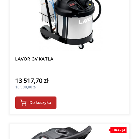
LAVOR GV KATLA
13 517,70 zł
Cena
Cena
10 990,00 zł
Do koszyka
OKAZJA