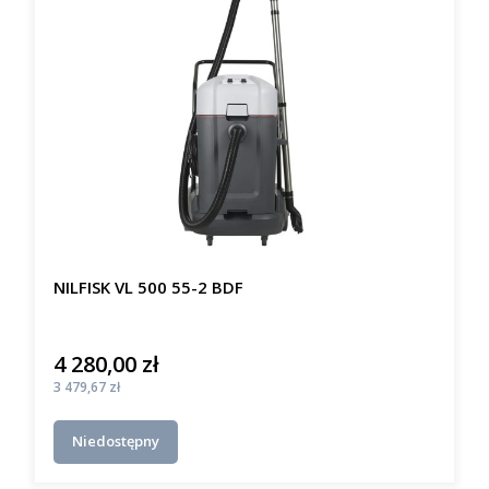
NILFISK VL 500 55-2 BDF
4 280,00 zł
Cena
Cena
3 479,67 zł
Niedostępny