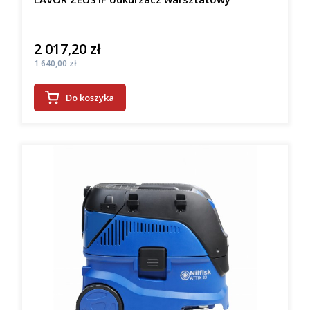
2 017,20 zł
Cena
Cena
1 640,00 zł
Do koszyka