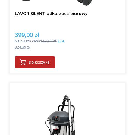
LAVOR SILENT odkurzacz biurowy
399,00 zł
Cena promocyjna
Najniższa cena:
553,50 zł
-28%
Cena
324,39 zł
Do koszyka