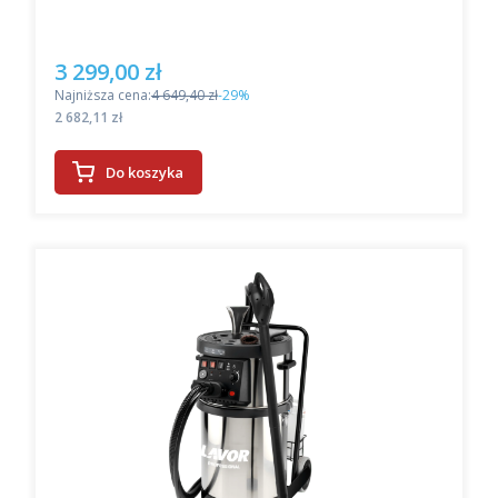
3 299,00 zł
Cena promocyjna
Najniższa cena:
4 649,40 zł
-29%
Cena
2 682,11 zł
Do koszyka