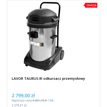
OKAZJA
LAVOR TAURUS IR odkurzacz przemysłowy
2 799,00 zł
Cena promocyjna
Najniższa cena:
3 431,70 zł
-18%
Cena
2 275,61 zł