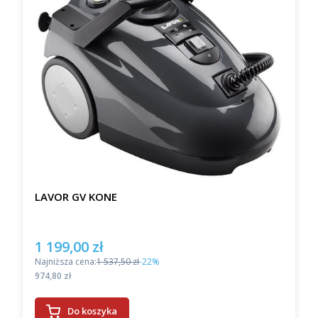
LAVOR GV KONE
1 199,00 zł
Cena promocyjna
Najniższa cena:
1 537,50 zł
-22%
Cena
974,80 zł
Do koszyka