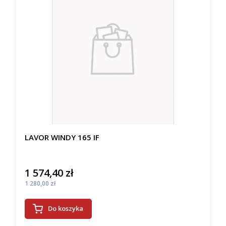
LAVOR WINDY 165 IF
1 574,40 zł
Cena
Cena
1 280,00 zł
Do koszyka