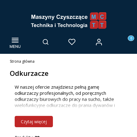
Menu
Otwórz wyszukiwarkę
Produk
Zaloguj się
Szukaj
Ulubione
Kosz
Strona główna
Odkurzacze
W naszej ofercie znajdziesz pełną gamę
odkurzaczy profesjonalnych, od poręcznych
odkurzaczy biurowych do pracy na sucho, także
wielofunkcyjne odkurzacze do prania dywanów i
tapicerki, po odkurzacze przemysłowe z
nowoczesnymi systemami filtracji.
Czytaj więcej