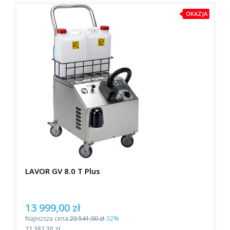
OKAZJA
LAVOR GV 8.0 T Plus
13 999,00 zł
Cena promocyjna
Najniższa cena:
20 541,00 zł
-32%
Cena
11 381,30 zł