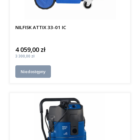
NILFISK ATTIX 33-01 IC
4 059,00 zł
Cena
Cena
3 300,00 zł
Niedostępny