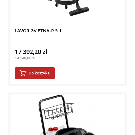
LAVOR GV ETNA-R 5.1
17 392,20 zł
Cena
Cena
14 140,00 zł
Do koszyka