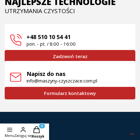
NAJLEPSZE TECHNOLOGIE
UTRZYMANIA CZYSTOŚCI
+48 510 10 54 41
pon. - pt. / 8:00 - 16:00
Zadzwoń teraz
Napisz do nas
info@maszyny-czyszczace.com.pl
Formularz kontaktowy
Produkty w koszyku: 0. Zobacz szczegóły
Linki w stopce
O NAS
Menu
Zaloguj się
Koszyk