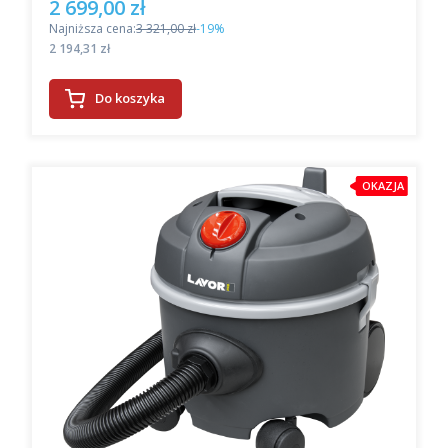
2 699,00 zł
Cena promocyjna
Najniższa cena:
3 321,00 zł
-19%
Cena
2 194,31 zł
Do koszyka
OKAZJA