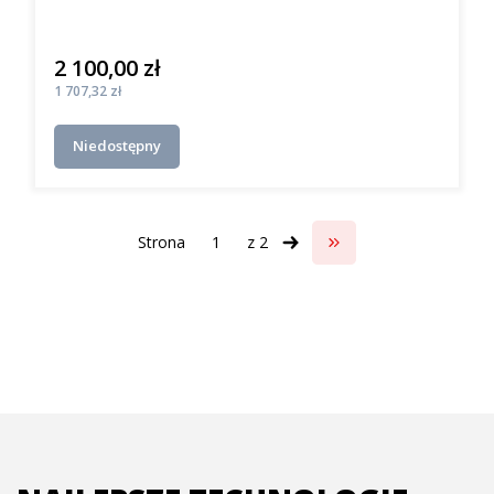
2 100,00 zł
Cena
Cena
1 707,32 zł
Niedostępny
Strona
z 2
Przejdź do ostatniej s