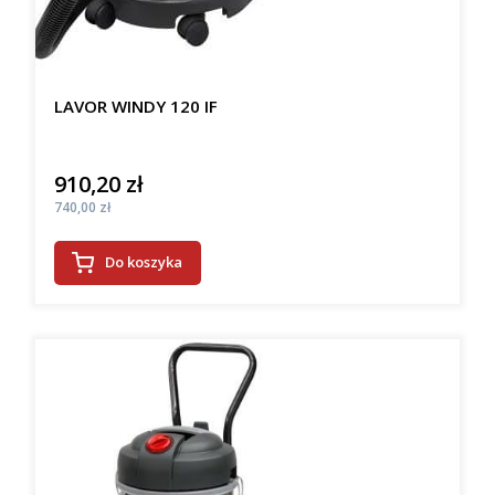
LAVOR WINDY 120 IF
910,20 zł
Cena
Cena
740,00 zł
Do koszyka