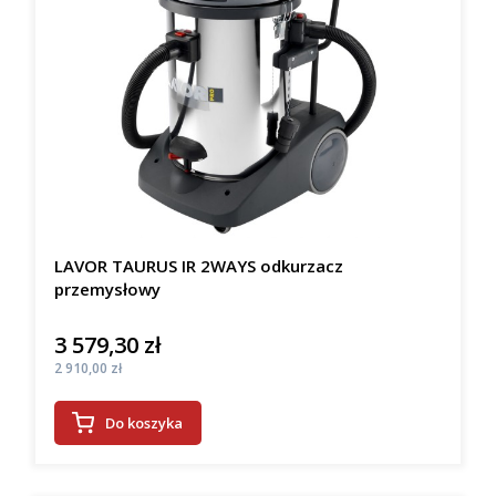
LAVOR TAURUS IR 2WAYS odkurzacz
przemysłowy
3 579,30 zł
Cena
Cena
2 910,00 zł
Do koszyka