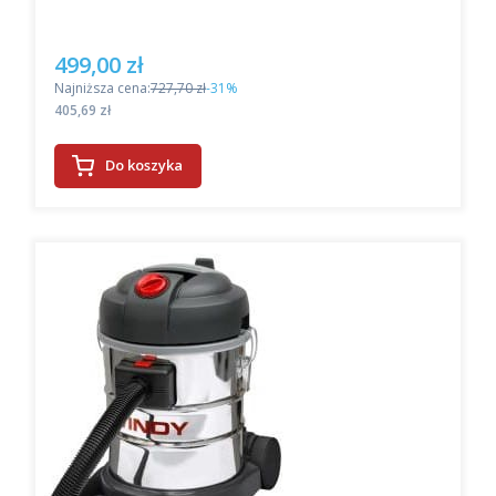
499,00 zł
Cena promocyjna
Najniższa cena:
727,70 zł
-31%
Cena
405,69 zł
Do koszyka