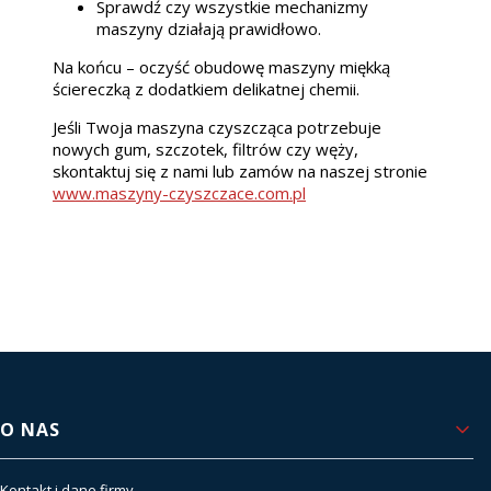
Sprawdź czy wszystkie mechanizmy
maszyny działają prawidłowo.
Na końcu – oczyść obudowę maszyny miękką
ściereczką z dodatkiem delikatnej chemii.
Jeśli Twoja maszyna czyszcząca potrzebuje
nowych gum, szczotek, filtrów czy węży,
skontaktuj się z nami lub zamów na naszej stronie
www.maszyny-czyszczace.com.pl
Linki w stopce
O NAS
Kontakt i dane firmy