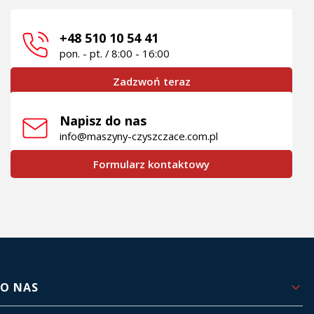
+48 510 10 54 41
pon. - pt. / 8:00 - 16:00
Zadzwoń teraz
Napisz do nas
info@maszyny-czyszczace.com.pl
Formularz kontaktowy
Linki w stopce
O NAS