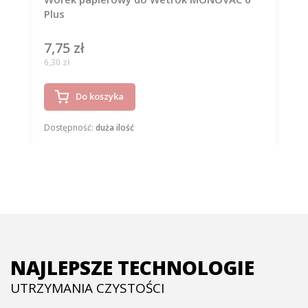
Plus
7,75 zł
Cena
Cena
6,30 zł
Do koszyka
Dostępność:
duża ilość
NAJLEPSZE TECHNOLOGIE
UTRZYMANIA CZYSTOŚCI