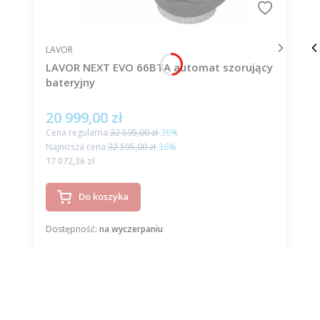
PRODUCENT
LAVOR
LAVOR NEXT EVO 66BTA automat szorujący
bateryjny
20 999,00 zł
Cena promocyjna
Cena regularna:
32 595,00 zł
-36%
Najniższa cena:
32 595,00 zł
-36%
Cena
17 072,36 zł
Do koszyka
Dostępność:
na wyczerpaniu