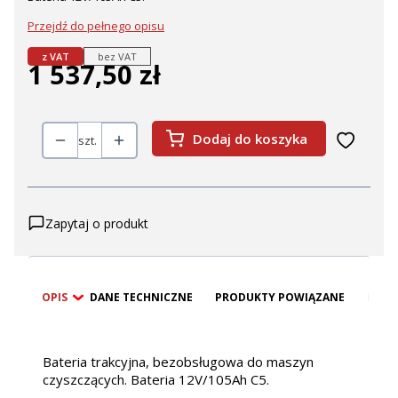
Przejdź do pełnego opisu
z VAT
bez VAT
1 537,50 zł
Cena
Dodaj do koszyka
szt.
Zapytaj o produkt
OPIS
DANE TECHNICZNE
PRODUKTY POWIĄZANE
BEZP
Bateria trakcyjna, bezobsługowa do maszyn
czyszczących. Bateria 12V/105Ah C5.