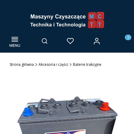
Menu
Otwórz wyszukiwarkę
Produk
Zaloguj się
Szukaj
Ulubione
Kosz
Strona główna
Akcesoria i części
Baterie trakcyjne