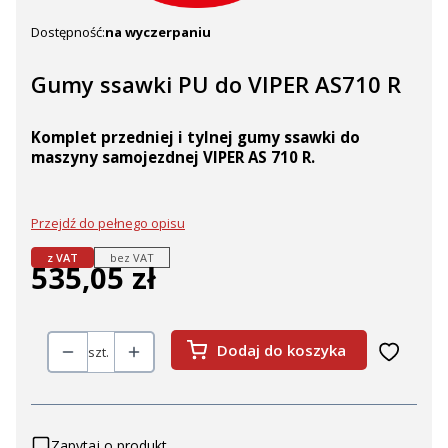
Dostępność:
na wyczerpaniu
Gumy ssawki PU do VIPER AS710 R
Komplet przedniej i tylnej gumy ssawki do
maszyny samojezdnej VIPER AS 710 R.
Przejdź do pełnego opisu
z VAT
bez VAT
535,05 zł
Cena
Dodaj do koszyka
szt.
Zapytaj o produkt