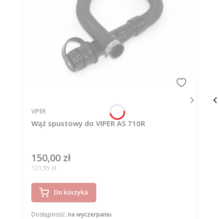
PRODUCENT
VIPER
Wąż spustowy do VIPER AS 710R
150,00 zł
Cena
Cena
121,95 zł
Do koszyka
Dostępność:
na wyczerpaniu