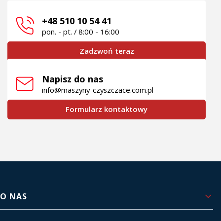
+48 510 10 54 41
pon. - pt. / 8:00 - 16:00
Zadzwoń teraz
Napisz do nas
info@maszyny-czyszczace.com.pl
Formularz kontaktowy
Linki w stopce
O NAS