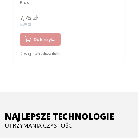
Plus
7,75 zł
Cena
Cena
6,30 zł
Do koszyka
Dostępność:
duża ilość
NAJLEPSZE TECHNOLOGIE
UTRZYMANIA CZYSTOŚCI