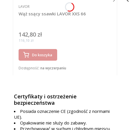
PRODUCENT
LAVOR
Wąż ssący ssawki LAVOR XXS 66
142,80 zł
Cena
Cena
116,10 zł
Do koszyka
Dostępność:
na wyczerpaniu
Certyfikaty i ostrzeżenie
bezpieczeństwa
Posiada oznaczenie CE (zgodność z normami
UE).
Opakowanie nie służy do zabawy.
Przechowywać w suchym i chłodnym miejscu.