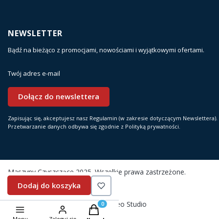
NEWSLETTER
Bądź na bieżąco z promocjami, nowościami i wyjątkowymi ofertami.
Twój adres e-mail
Dołącz do newslettera
Zapisując się, akceptujesz nasz Regulamin (w zakresie dotyczącym Newslettera).
Przetwarzanie danych odbywa się zgodnie z Polityką prywatności.
Maszyny Czyszczące 2025. Wszelkie prawa zastrzeżone.
Dodaj do koszyka
Sklep internetowy
Shoper.pl
Realizacja i wsparcie:
Produkty w koszyku: 0. Zobacz szczegó
Menu
Zaloguj się