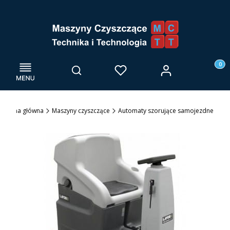
Menu
Otwórz wyszukiwarkę
Produk
Zaloguj się
Szukaj
Ulubione
Kosz
Strona główna
Maszyny czyszczące
Automaty szorujące samojezdne