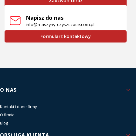
Zadzwoń teraz
Napisz do nas
info@maszyny-czyszczace.com.pl
Formularz kontaktowy
Linki w stopce
O NAS
Kontakt i dane firmy
O firmie
Blog
OBSŁUGA KLIENTA