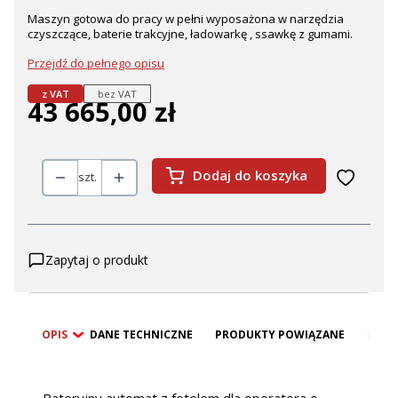
Maszyn gotowa do pracy w pełni wyposażona w narzędzia
czyszczące, baterie trakcyjne, ładowarkę , ssawkę z gumami.
Przejdź do pełnego opisu
z VAT
bez VAT
43 665,00 zł
Cena
Dodaj do koszyka
szt.
Zapytaj o produkt
OPIS
DANE TECHNICZNE
PRODUKTY POWIĄZANE
BEZP