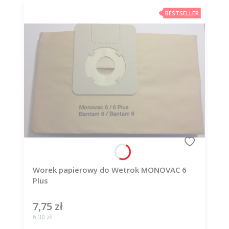
BESTSELLER
Worek papierowy do Wetrok MONOVAC 6
Plus
7,75 zł
Cena
Cena
6,30 zł