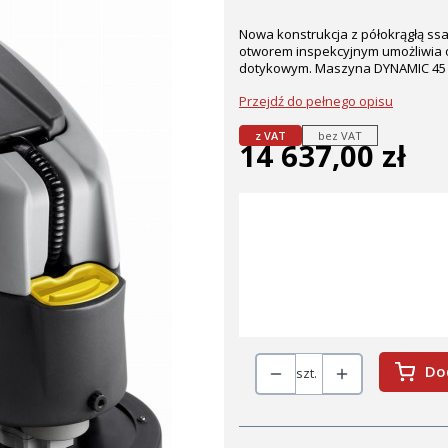
Nowa konstrukcja z półokrągłą ss
otworem inspekcyjnym umożliwia 
dotykowym. Maszyna DYNAMIC 45 wy
Przejdź do pełnego opisu
z VAT
bez VAT
14 637,00 zł
Cena
Wybierz wariant produktu:
Poszczególne warianty mogą różni
*
wyposażenie
Wybierz
Do
szt.