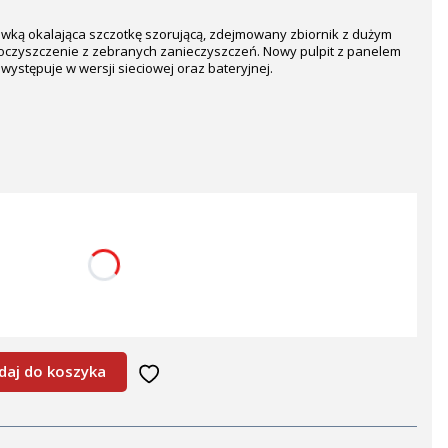
awką okalająca szczotkę szorującą, zdejmowany zbiornik z dużym
oczyszczenie z zebranych zanieczyszczeń. Nowy pulpit z panelem
stępuje w wersji sieciowej oraz bateryjnej.
ć się ceną
daj do koszyka