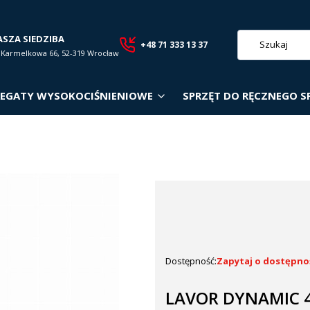
ASZA SIEDZIBA
+48 71 333 13 37
. Karmelkowa 66, 52-319 Wrocław
EGATY WYSOKOCIŚNIENIOWE
SPRZĘT DO RĘCZNEGO S
Dostępność:
Zapytaj o dostępno
LAVOR DYNAMIC 