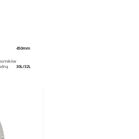
450mm
iorników
rudną
30L/32L