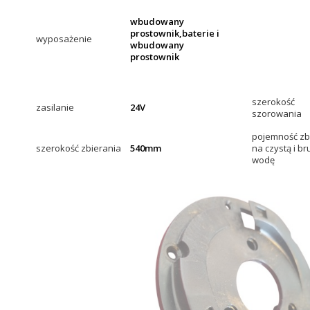
wbudowany
prostownik,baterie i
wyposażenie
wbudowany
prostownik
szerokość
zasilanie
24V
szorowania
pojemność zb
szerokość zbierania
540mm
na czystą i b
wodę