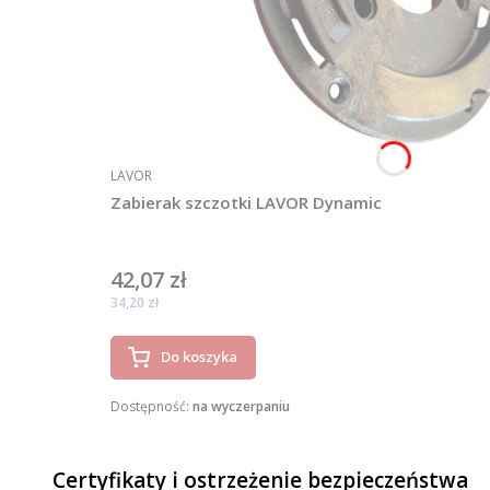
PRODUCENT
LAVOR
Zabierak szczotki LAVOR Dynamic
42,07 zł
Cena
Cena
34,20 zł
Do koszyka
Dostępność:
na wyczerpaniu
Certyfikaty i ostrzeżenie bezpieczeństwa