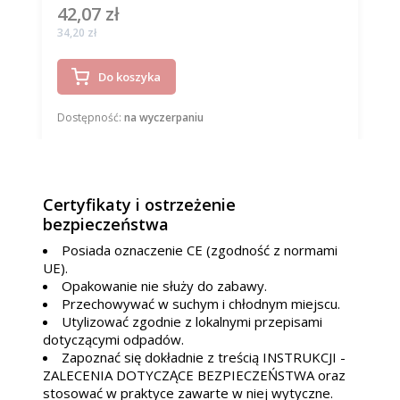
42,07 zł
Cena
Cena
34,20 zł
Do koszyka
Dostępność:
na wyczerpaniu
Certyfikaty i ostrzeżenie
bezpieczeństwa
Posiada oznaczenie CE (zgodność z normami
UE).
Opakowanie nie służy do zabawy.
Przechowywać w suchym i chłodnym miejscu.
Utylizować zgodnie z lokalnymi przepisami
dotyczącymi odpadów.
Zapoznać się dokładnie z treścią INSTRUKCJI -
ZALECENIA DOTYCZĄCE BEZPIECZEŃSTWA oraz
stosować w praktyce zawarte w niej wytyczne.