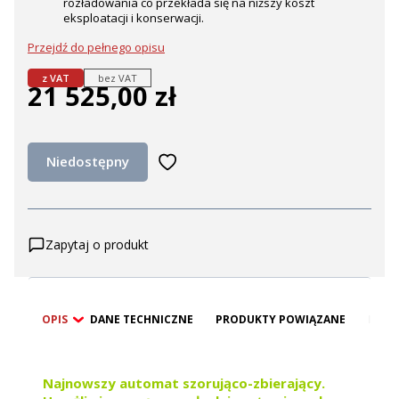
rozładowania co przekłada się na niższy koszt
eksploatacji i konserwacji.
Przejdź do pełnego opisu
z VAT
bez VAT
21 525,00 zł
Cena
Niedostępny
Zapytaj o produkt
OPIS
DANE TECHNICZNE
PRODUKTY POWIĄZANE
BEZP
Najnowszy automat szorująco-zbierający.