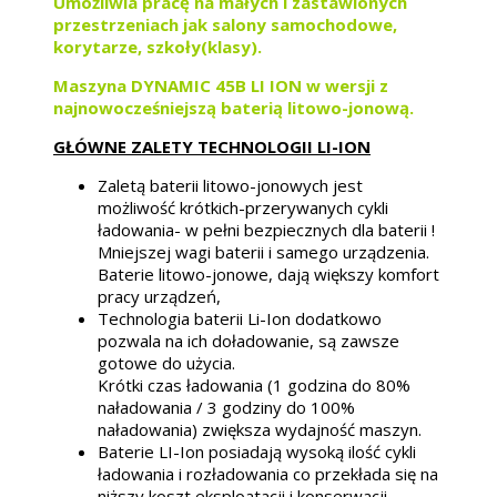
Umożliwia pracę na małych i zastawionych
przestrzeniach jak salony samochodowe,
korytarze, szkoły(klasy).
Maszyna DYNAMIC 45B LI ION w wersji z
najnowocześniejszą baterią litowo-jonową.
GŁÓWNE ZALETY TECHNOLOGII LI-ION
Zaletą baterii litowo-jonowych jest
możliwość krótkich-przerywanych cykli
ładowania- w pełni bezpiecznych dla baterii !
Mniejszej wagi baterii i samego urządzenia.
Baterie litowo-jonowe, dają większy komfort
pracy urządzeń,
Technologia baterii Li-Ion dodatkowo
pozwala na ich doładowanie, są zawsze
gotowe do użycia.
Krótki czas ładowania (1 godzina do 80%
naładowania / 3 godziny do 100%
naładowania) zwiększa wydajność maszyn.
Baterie LI-Ion posiadają wysoką ilość cykli
ładowania i rozładowania co przekłada się na
niższy koszt eksploatacji i konserwacji.