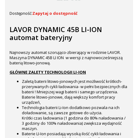
Dostępność:
Zapytaj o dostępność
LAVOR DYNAMIC 45B LI-ION
automat bateryjny
Najnowszy automat szorująco-zbierający w rodzinie LAVOR.
Maszyna DYNAMIC 45B LI ION w wersji z najnowocześniejszą
baterią litowo-jonową.
GŁÓWNE ZALETY TECHNOLOGII LI-ION
Zaletą baterii litowo-jonowych jest możliwość krótkich-
przerywanych cykli ładowania- w pełni bezpiecznych dla
baterii ! Mniejszej wagi baterii i samego urządzenia.
Baterie litowo-jonowe, dają większy komfort pracy
urządzeń,
Technologia baterii Li-Ion dodatkowo pozwala na ich
doładowanie, są zawsze gotowe do użycia.
Krótki czas ładowania (1 godzina do 80% naładowania /
3 godziny do 100% naładowania) zwiększa wydajność
maszyn.
Baterie LI-Ion posiadają wysoką ilość cykli ładowania i