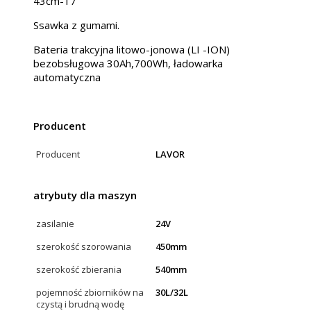
43cm-17"
Ssawka z gumami.
Bateria trakcyjna litowo-jonowa (LI -ION)
bezobsługowa 30Ah,700Wh, ładowarka
automatyczna
Producent
Producent
LAVOR
atrybuty dla maszyn
zasilanie
24V
szerokość szorowania
450mm
szerokość zbierania
540mm
pojemność zbiorników na
30L/32L
czystą i brudną wodę