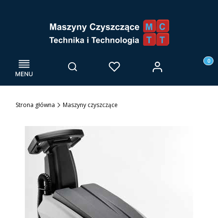
Menu
Otwórz wyszukiwarkę
Produk
Zaloguj się
Szukaj
Ulubione
Kosz
Strona główna
Maszyny czyszczące