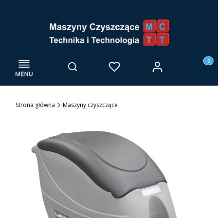
Menu
Otwórz wyszukiwarkę
Produk
Zaloguj się
Szukaj
Ulubione
Kosz
Strona główna
Maszyny czyszczące