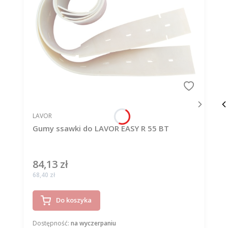
PRODUCENT
LAVOR
Gumy ssawki do LAVOR EASY R 55 BT
84,13 zł
Cena
Cena
68,40 zł
Do koszyka
Dostępność:
na wyczerpaniu