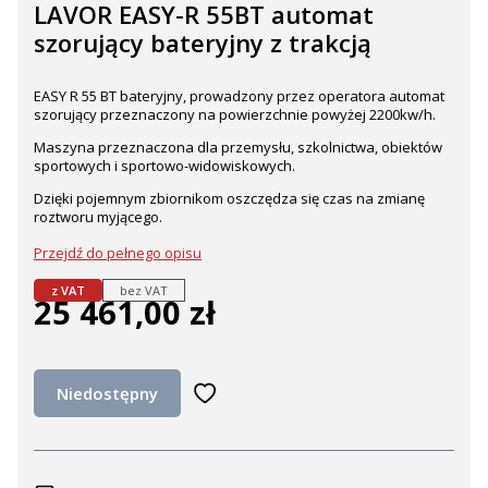
LAVOR EASY-R 55BT automat
szorujący bateryjny z trakcją
EASY R 55 BT bateryjny, prowadzony przez operatora automat
szorujący przeznaczony na powierzchnie powyżej 2200kw/h.
Maszyna przeznaczona dla przemysłu, szkolnictwa, obiektów
sportowych i sportowo-widowiskowych.
Dzięki pojemnym zbiornikom oszczędza się czas na zmianę
roztworu myjącego.
Przejdź do pełnego opisu
z VAT
bez VAT
25 461,00 zł
Cena
Niedostępny