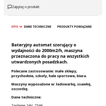
Zapytaj o produkt
OPIS
DANE TECHNICZNE
PRODUKTY POWIĄZANE
BEZP
Bateryjny automat szorujący o
wydajności do 2000m2/h, maszyna
przeznaczona do pracy na wszystkich
utwardzonych posadzkach.
Polecane zastosowanie: małe sklepy,
przychodnie, szkoły, hale sportowe, biura.
Maszyny wyposażone w: ładowarkę, ssawkę,
szczotkę.
Dane techniczne:
Zasilanie 24V, 75Ah