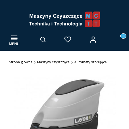
Menu
Otwórz wyszukiwarkę
Produk
Zaloguj się
Szukaj
Ulubione
Kosz
Strona główna
Maszyny czyszczące
Automaty szorujące