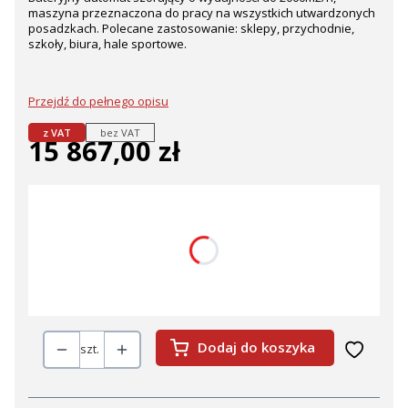
maszyna przeznaczona do pracy na wszystkich utwardzonych
posadzkach. Polecane zastosowanie: sklepy, przychodnie,
szkoły, biura, hale sportowe.
Przejdź do pełnego opisu
z VAT
bez VAT
15 867,00 zł
Cena
Wybierz wariant produktu:
Poszczególne warianty mogą różnić się ceną
*
wyposażenie
Wybierz
Dodaj do koszyka
szt.