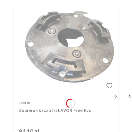
PRODUCENT
LAVOR
Zabierak szczotki LAVOR Free Evo
94,10 zł
Cena