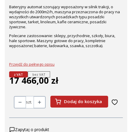
Bateryjny automat szorujący wyposażony w silnik trakcji, o
wydajności do 2000m2/h, maszyna przeznaczona do pracy na
wszystkich utwardzonych posadzkach typu posadzki
sportowe, tarket, linoleum, kafle ceramiczne, posadzki
żywiczne.
Polecane zastosowanie: sklepy, przychodnie, szkoły, biura,
hale sportowe. Maszyny gotowe do pracy, kompletnie
wyposażone( baterie, ładowarka, ssawka, szczotka).
Przejdź do pełnego opisu
z VAT
bez VAT
17 466,00 zł
Cena
Dodaj do koszyka
szt.
Zapytaj o produkt