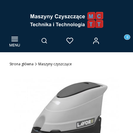
Menu
Otwórz wyszukiwarkę
Produk
Zaloguj się
Szukaj
Ulubione
Kosz
Strona główna
Maszyny czyszczące