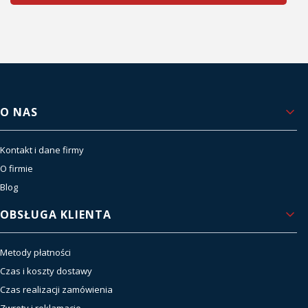
Linki w stopce
O NAS
Kontakt i dane firmy
O firmie
Blog
OBSŁUGA KLIENTA
Metody płatności
Czas i koszty dostawy
Czas realizacji zamówienia
Zwroty i reklamacje