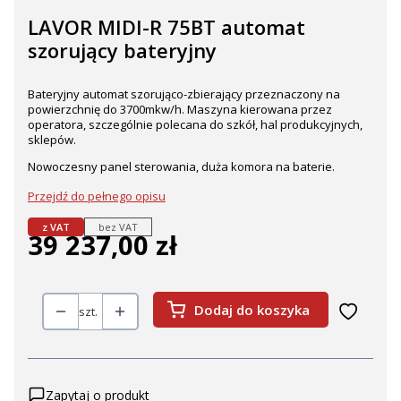
LAVOR MIDI-R 75BT automat
szorujący bateryjny
Bateryjny automat szorująco-zbierający przeznaczony na
powierzchnię do 3700mkw/h. Maszyna kierowana przez
operatora, szczególnie polecana do szkół, hal produkcyjnych,
sklepów.
Nowoczesny panel sterowania, duża komora na baterie.
Przejdź do pełnego opisu
z VAT
bez VAT
39 237,00 zł
Cena
Dodaj do koszyka
szt.
Zapytaj o produkt