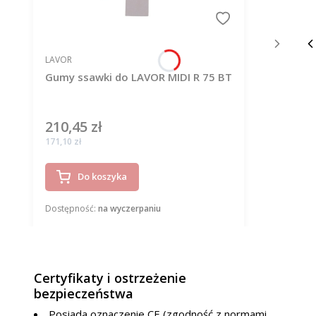
PRODUCENT
LAVOR
Gumy ssawki do LAVOR MIDI R 75 BT
210,45 zł
Cena
Cena
171,10 zł
Do koszyka
Dostępność:
na wyczerpaniu
Certyfikaty i ostrzeżenie
bezpieczeństwa
Posiada oznaczenie CE (zgodność z normami