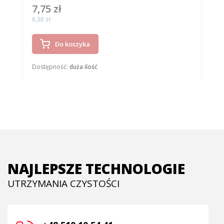
7,75 zł
Cena
Cena
6,30 zł
Do koszyka
Dostępność:
duża ilość
NAJLEPSZE TECHNOLOGIE
UTRZYMANIA CZYSTOŚCI