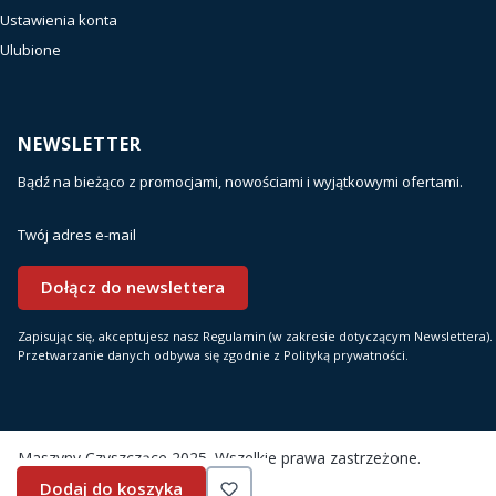
Ustawienia konta
Ulubione
NEWSLETTER
Bądź na bieżąco z promocjami, nowościami i wyjątkowymi ofertami.
Twój adres e-mail
Dołącz do newslettera
Zapisując się, akceptujesz nasz Regulamin (w zakresie dotyczącym Newslettera).
Przetwarzanie danych odbywa się zgodnie z Polityką prywatności.
Maszyny Czyszczące 2025. Wszelkie prawa zastrzeżone.
Dodaj do koszyka
Sklep internetowy
Shoper.pl