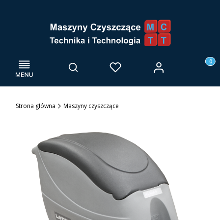
Menu
Otwórz wyszukiwarkę
Produk
Zaloguj się
Szukaj
Ulubione
Kosz
Strona główna
Maszyny czyszczące