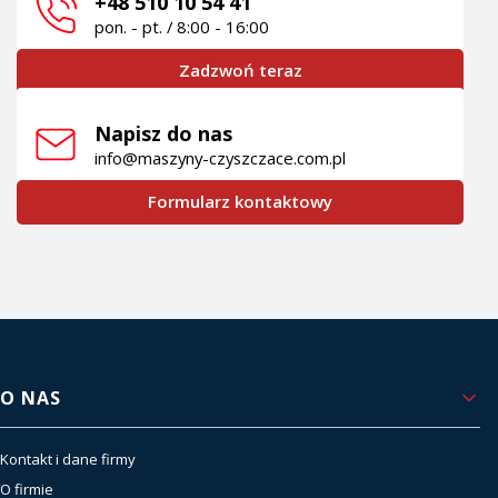
+48 510 10 54 41
pon. - pt. / 8:00 - 16:00
Zadzwoń teraz
Napisz do nas
info@maszyny-czyszczace.com.pl
Formularz kontaktowy
Linki w stopce
O NAS
Kontakt i dane firmy
O firmie