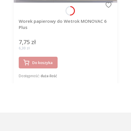
Worek papierowy do Wetrok MONOVAC 6
Plus
7,75 zł
Cena
Cena
6,30 zł
Do koszyka
Dostępność:
duża ilość