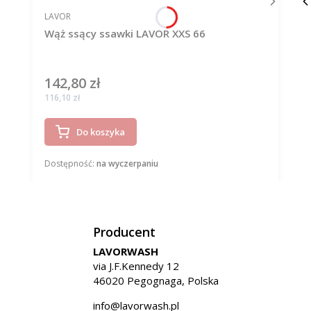
PRODUCENT
LAVOR
Wąż ssący ssawki LAVOR XXS 66
142,80 zł
Cena
Cena
116,10 zł
Do koszyka
Dostępność:
na wyczerpaniu
Producent
LAVORWASH
via J.F.Kennedy 12
46020 Pegognaga, Polska
info@lavorwash.pl