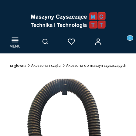
Menu
Otwórz wyszukiwarkę
Produk
Zaloguj się
Szukaj
Ulubione
Kosz
Strona główna
Akcesoria i części
Akcesoria do maszyn czyszczących