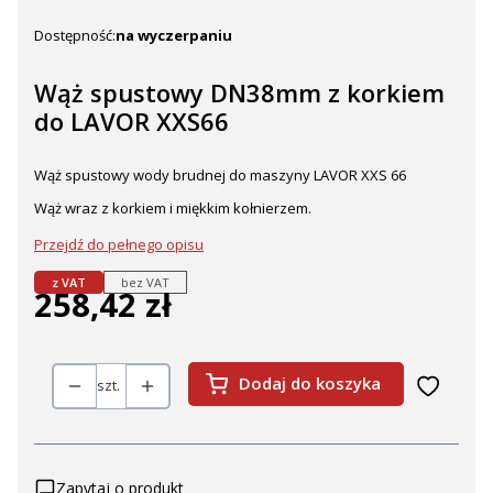
Dostępność:
na wyczerpaniu
Wąż spustowy DN38mm z korkiem
do LAVOR XXS66
Wąż spustowy wody brudnej do maszyny LAVOR XXS 66
Wąż wraz z korkiem i miękkim kołnierzem.
Przejdź do pełnego opisu
z VAT
bez VAT
258,42 zł
Cena
Dodaj do koszyka
szt.
Zapytaj o produkt