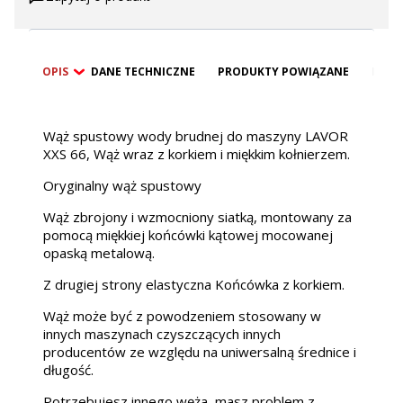
OPIS
DANE TECHNICZNE
PRODUKTY POWIĄZANE
BEZP
Wąż spustowy wody brudnej do maszyny LAVOR
XXS 66, Wąż wraz z korkiem i miękkim kołnierzem.
Oryginalny wąż spustowy
Wąż zbrojony i wzmocniony siatką, montowany za
pomocą miękkiej końcówki kątowej mocowanej
opaską metalową.
Z drugiej strony elastyczna Końcówka z korkiem.
Wąż może być z powodzeniem stosowany w
innych maszynach czyszczących innych
producentów ze względu na uniwersalną średnice i
długość.
Potrzebujesz innego węża, masz problem z