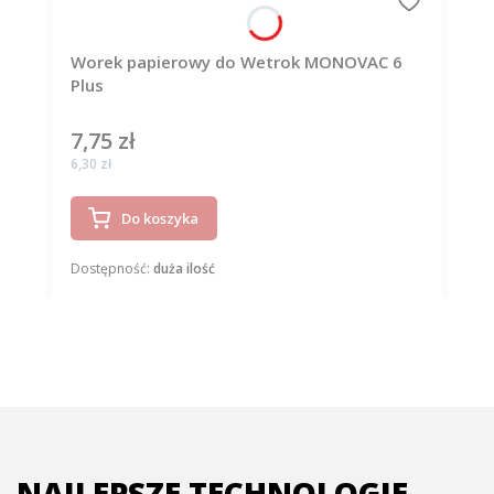
Worek papierowy do Wetrok MONOVAC 6
Plus
7,75 zł
Cena
Cena
6,30 zł
Do koszyka
Dostępność:
duża ilość
NAJLEPSZE TECHNOLOGIE