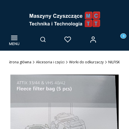
Menu
Otwórz wyszukiwarkę
Produk
Zaloguj się
Szukaj
Ulubione
Kosz
Strona główna
Akcesoria i części
Worki do odkurzaczy
NILFISK