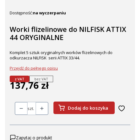
Dostępność:
na wyczerpaniu
Worki flizelinowe do NILFISK ATTIX
44 ORYGINALNE
Komplet 5 sztuk oryginalnych worków flizelinowych do
odkurzacza NILFISK serii ATTIX 33/44.
Przejdź do pełnego opisu
z VAT
bez VAT
137,76 zł
Cena
Dodaj do koszyka
szt.
Zapytaj o produkt