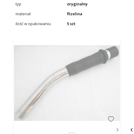
typ
oryginalny
materiał
flizelina
ilość w opakowaniu
5 szt