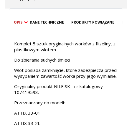
OPIS
DANE TECHNICZNE
PRODUKTY POWIĄZANE
BEZP
Komplet 5 sztuk oryginalnych worków z flizeliny, z
plastikowym wlotem.
Do zbierania suchych śmieci
Wlot posiada zamknięcie, które zabezpiecza przed
wysypaniem zawartość worka przy jego wymianie.
Oryginalny produkt NILFISK - nr katalogowy
107419593.
Przeznaczony do modeli:
ATTIX 33-01
ATTIX 33-2L