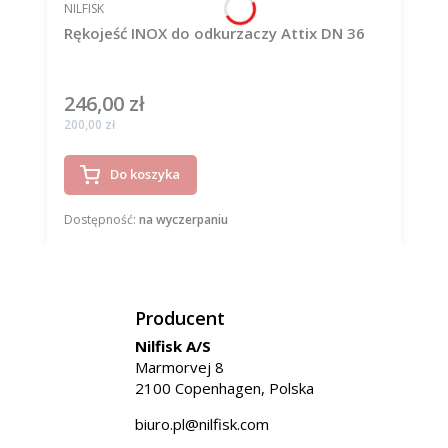
PRODUCENT
NILFISK
Rękojeść INOX do odkurzaczy Attix DN 36
246,00 zł
Cena
Cena
200,00 zł
Do koszyka
Dostępność:
na wyczerpaniu
Producent
Nilfisk A/S
Marmorvej 8
2100 Copenhagen, Polska
biuro.pl@nilfisk.com