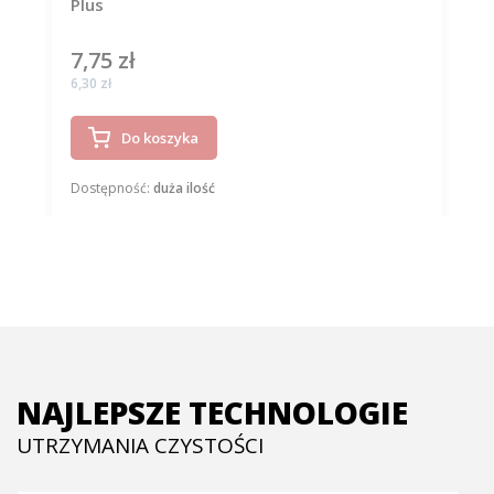
Plus
7,75 zł
Cena
Cena
6,30 zł
Do koszyka
Dostępność:
duża ilość
NAJLEPSZE TECHNOLOGIE
UTRZYMANIA CZYSTOŚCI