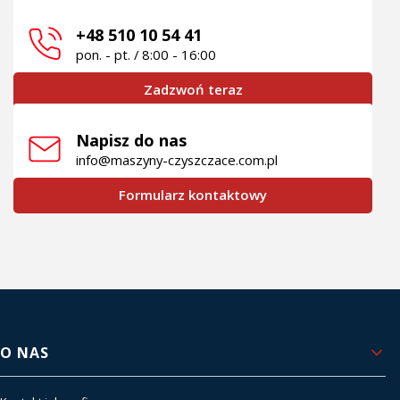
+48 510 10 54 41
pon. - pt. / 8:00 - 16:00
Zadzwoń teraz
Napisz do nas
info@maszyny-czyszczace.com.pl
Formularz kontaktowy
Linki w stopce
O NAS