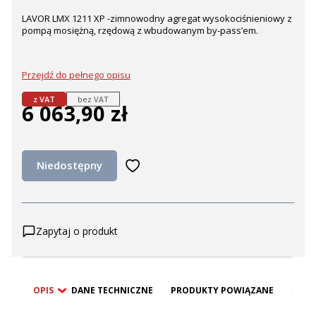
LAVOR LMX 1211 XP -zimnowodny agregat wysokociśnieniowy z
pompą mosiężną, rzędową z wbudowanym by-pass’em.
Przejdź do pełnego opisu
z VAT
bez VAT
6 063,90 zł
Cena
Niedostępny
Zapytaj o produkt
OPIS
DANE TECHNICZNE
PRODUKTY POWIĄZANE
BEZP