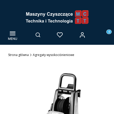
Menu
Otwórz wyszukiwarkę
Produk
Zaloguj się
Szukaj
Ulubione
Kosz
Strona główna
Agregaty wysokociśnieniowe