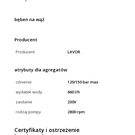
bęben na wąż
Producent
Producent
LAVOR
atrybuty dla agregatów
ciśnienie
120/150 bar max
wydatek wody
660 l/h
zasilanie
230V
rodzaj pompy
2800 rpm
Certyfikaty i ostrzeżenie