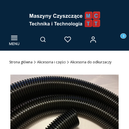
Menu
Otwórz wyszukiwarkę
Produk
Zaloguj się
Szukaj
Ulubione
Kosz
Strona główna
Akcesoria i części
Akcesoria do odkurzaczy