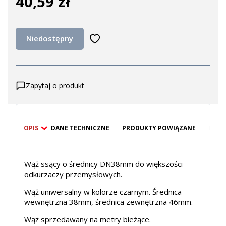
40,59 zł
Cena
Niedostępny
Zapytaj o produkt
OPIS
DANE TECHNICZNE
PRODUKTY POWIĄZANE
BEZP
Wąż ssący o średnicy DN38mm do większości
odkurzaczy przemysłowych.
Wąż uniwersalny w kolorze czarnym. Średnica
wewnętrzna 38mm, średnica zewnętrzna 46mm.
Wąż sprzedawany na metry bieżące.